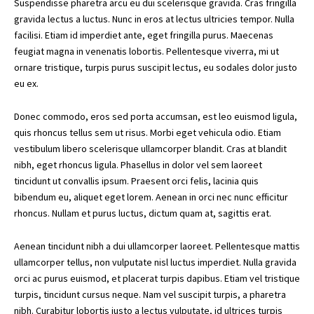
Suspendisse pharetra arcu eu dui scelerisque gravida. Cras fringilla
gravida lectus a luctus. Nunc in eros at lectus ultricies tempor. Nulla
facilisi. Etiam id imperdiet ante, eget fringilla purus. Maecenas
feugiat magna in venenatis lobortis. Pellentesque viverra, mi ut
ornare tristique, turpis purus suscipit lectus, eu sodales dolor justo
eu ex.
Donec commodo, eros sed porta accumsan, est leo euismod ligula,
quis rhoncus tellus sem ut risus. Morbi eget vehicula odio. Etiam
vestibulum libero scelerisque ullamcorper blandit. Cras at blandit
nibh, eget rhoncus ligula. Phasellus in dolor vel sem laoreet
tincidunt ut convallis ipsum. Praesent orci felis, lacinia quis
bibendum eu, aliquet eget lorem. Aenean in orci nec nunc efficitur
rhoncus. Nullam et purus luctus, dictum quam at, sagittis erat.
Aenean tincidunt nibh a dui ullamcorper laoreet. Pellentesque mattis
ullamcorper tellus, non vulputate nisl luctus imperdiet. Nulla gravida
orci ac purus euismod, et placerat turpis dapibus. Etiam vel tristique
turpis, tincidunt cursus neque. Nam vel suscipit turpis, a pharetra
nibh. Curabitur lobortis justo a lectus vulputate, id ultrices turpis