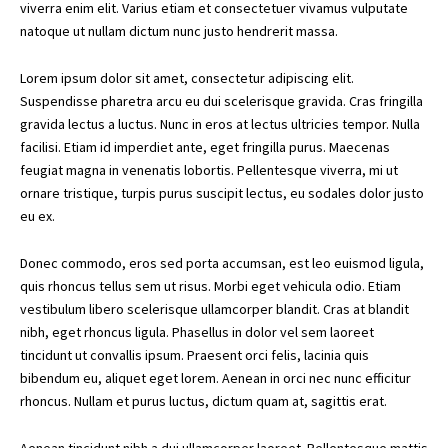
viverra enim elit. Varius etiam et consectetuer vivamus vulputate
natoque ut nullam dictum nunc justo hendrerit massa.
Lorem ipsum dolor sit amet, consectetur adipiscing elit.
Suspendisse pharetra arcu eu dui scelerisque gravida. Cras fringilla
gravida lectus a luctus. Nunc in eros at lectus ultricies tempor. Nulla
facilisi. Etiam id imperdiet ante, eget fringilla purus. Maecenas
feugiat magna in venenatis lobortis. Pellentesque viverra, mi ut
ornare tristique, turpis purus suscipit lectus, eu sodales dolor justo
eu ex.
Donec commodo, eros sed porta accumsan, est leo euismod ligula,
quis rhoncus tellus sem ut risus. Morbi eget vehicula odio. Etiam
vestibulum libero scelerisque ullamcorper blandit. Cras at blandit
nibh, eget rhoncus ligula. Phasellus in dolor vel sem laoreet
tincidunt ut convallis ipsum. Praesent orci felis, lacinia quis
bibendum eu, aliquet eget lorem. Aenean in orci nec nunc efficitur
rhoncus. Nullam et purus luctus, dictum quam at, sagittis erat.