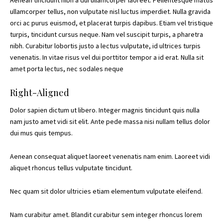
Aenean tincidunt nibh a dui ullamcorper laoreet. Pellentesque mattis
ullamcorper tellus, non vulputate nisl luctus imperdiet. Nulla gravida
orci ac purus euismod, et placerat turpis dapibus. Etiam vel tristique
turpis, tincidunt cursus neque. Nam vel suscipit turpis, a pharetra
nibh. Curabitur lobortis justo a lectus vulputate, id ultrices turpis
venenatis. In vitae risus vel dui porttitor tempor a id erat. Nulla sit
amet porta lectus, nec sodales neque
Right-Aligned
Dolor sapien dictum ut libero. Integer magnis tincidunt quis nulla
nam justo amet vidi sit elit. Ante pede massa nisi nullam tellus dolor
dui mus quis tempus.
Aenean consequat aliquet laoreet venenatis nam enim. Laoreet vidi
aliquet rhoncus tellus vulputate tincidunt.
Nec quam sit dolor ultricies etiam elementum vulputate eleifend.
Nam curabitur amet. Blandit curabitur sem integer rhoncus lorem