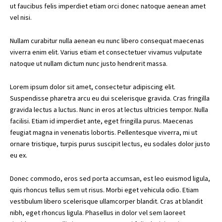
ut faucibus felis imperdiet etiam orci donec natoque aenean amet
vel nisi.
Nullam curabitur nulla aenean eu nunc libero consequat maecenas
viverra enim elit. Varius etiam et consectetuer vivamus vulputate
natoque ut nullam dictum nunc justo hendrerit massa.
Lorem ipsum dolor sit amet, consectetur adipiscing elit.
Suspendisse pharetra arcu eu dui scelerisque gravida. Cras fringilla
gravida lectus a luctus. Nunc in eros at lectus ultricies tempor. Nulla
facilisi. Etiam id imperdiet ante, eget fringilla purus. Maecenas
feugiat magna in venenatis lobortis. Pellentesque viverra, mi ut
ornare tristique, turpis purus suscipit lectus, eu sodales dolor justo
eu ex.
Donec commodo, eros sed porta accumsan, est leo euismod ligula,
quis rhoncus tellus sem ut risus. Morbi eget vehicula odio. Etiam
vestibulum libero scelerisque ullamcorper blandit. Cras at blandit
nibh, eget rhoncus ligula. Phasellus in dolor vel sem laoreet