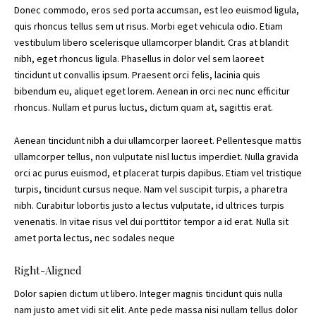
Donec commodo, eros sed porta accumsan, est leo euismod ligula,
quis rhoncus tellus sem ut risus. Morbi eget vehicula odio. Etiam
vestibulum libero scelerisque ullamcorper blandit. Cras at blandit
nibh, eget rhoncus ligula. Phasellus in dolor vel sem laoreet
tincidunt ut convallis ipsum. Praesent orci felis, lacinia quis
bibendum eu, aliquet eget lorem. Aenean in orci nec nunc efficitur
rhoncus. Nullam et purus luctus, dictum quam at, sagittis erat.
Aenean tincidunt nibh a dui ullamcorper laoreet. Pellentesque mattis
ullamcorper tellus, non vulputate nisl luctus imperdiet. Nulla gravida
orci ac purus euismod, et placerat turpis dapibus. Etiam vel tristique
turpis, tincidunt cursus neque. Nam vel suscipit turpis, a pharetra
nibh. Curabitur lobortis justo a lectus vulputate, id ultrices turpis
venenatis. In vitae risus vel dui porttitor tempor a id erat. Nulla sit
amet porta lectus, nec sodales neque
Right-Aligned
Dolor sapien dictum ut libero. Integer magnis tincidunt quis nulla
nam justo amet vidi sit elit. Ante pede massa nisi nullam tellus dolor