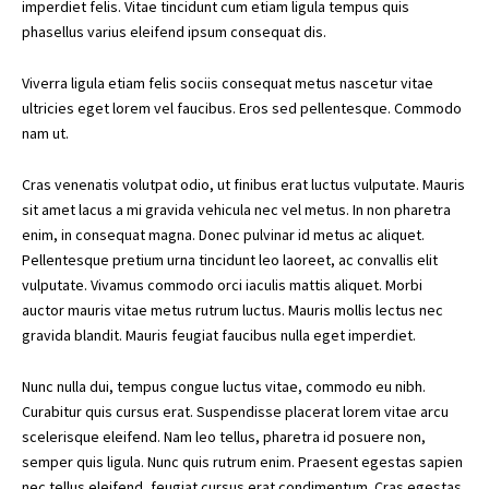
imperdiet felis. Vitae tincidunt cum etiam ligula tempus quis
phasellus varius eleifend ipsum consequat dis.
Viverra ligula etiam felis sociis consequat metus nascetur vitae
ultricies eget lorem vel faucibus. Eros sed pellentesque. Commodo
nam ut.
Cras venenatis volutpat odio, ut finibus erat luctus vulputate. Mauris
sit amet lacus a mi gravida vehicula nec vel metus. In non pharetra
enim, in consequat magna. Donec pulvinar id metus ac aliquet.
Pellentesque pretium urna tincidunt leo laoreet, ac convallis elit
vulputate. Vivamus commodo orci iaculis mattis aliquet. Morbi
auctor mauris vitae metus rutrum luctus. Mauris mollis lectus nec
gravida blandit. Mauris feugiat faucibus nulla eget imperdiet.
Nunc nulla dui, tempus congue luctus vitae, commodo eu nibh.
Curabitur quis cursus erat. Suspendisse placerat lorem vitae arcu
scelerisque eleifend. Nam leo tellus, pharetra id posuere non,
semper quis ligula. Nunc quis rutrum enim. Praesent egestas sapien
nec tellus eleifend, feugiat cursus erat condimentum. Cras egestas